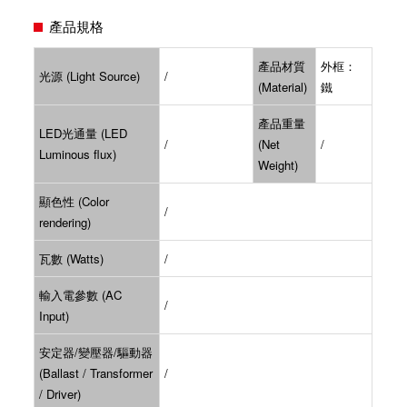
產品規格
產品材質
外框：
光源 (Light Source)
/
(Material)
鐵
產品重量
LED光通量 (LED
/
(Net
/
Luminous flux)
Weight)
顯色性 (Color
/
rendering)
瓦數 (Watts)
/
輸入電參數 (AC
/
Input)
安定器/變壓器/驅動器
(Ballast / Transformer
/
/ Driver)