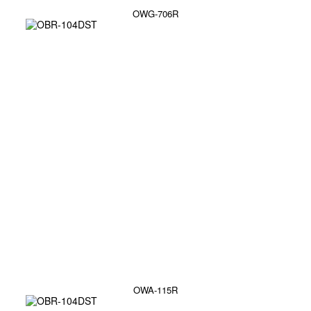
OWG-706R
OWA-115R