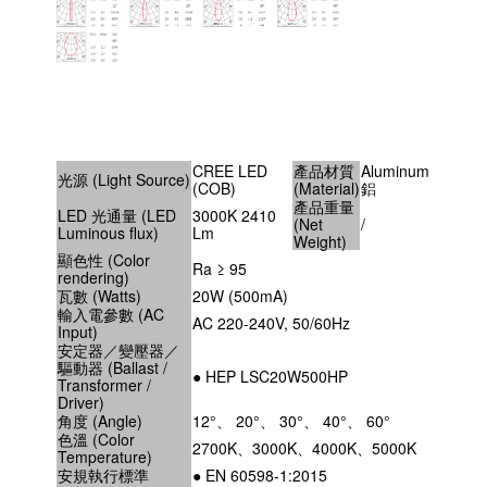
CREE LED
產品材質
Aluminum
光源 (Light Source)
(COB)
(Material)
鋁
產品重量
LED 光通量 (LED
3000K 2410
(Net
/
Luminous flux)
Lm
Weight)
顯色性 (Color
Ra ≥ 95
rendering)
瓦數 (Watts)
20W (500mA)
輸入電參數 (AC
AC 220-240V, 50/60Hz
Input)
安定器／變壓器／
驅動器 (Ballast /
● HEP LSC20W500HP
Transformer /
Driver)
角度 (Angle)
12°、 20°、 30°、 40°、 60°
色溫 (Color
2700K、3000K、4000K、5000K
Temperature)
安規執行標準
● EN 60598-1:2015