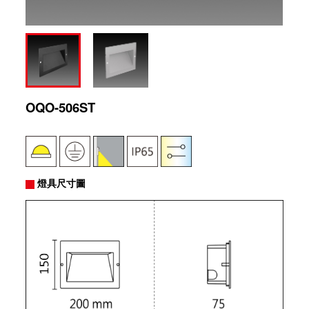
OQO-506ST
燈具尺寸圖