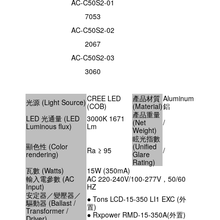
AC-C50S2-01
7053
AC-C50S2-02
2067
AC-C50S2-03
3060
CREE LED
產品材質
Aluminum
光源 (Light Source)
(COB)
(Material)
鋁
產品重量
LED 光通量 (LED
3000K 1671
(Net
/
Luminous flux)
Lm
Weight)
眩光指數
顯色性 (Color
(Unified
Ra ≥ 95
/
rendering)
Glare
Rating)
瓦數 (Watts)
15W (350mA)
輸入電參數 (AC
AC 220-240V/100-277V，50/60
Input)
HZ
安定器／變壓器／
● Tons LCD-15-350 LI1 EXC (外
驅動器 (Ballast /
置)
Transformer /
● Rxpower RMD-15-350A(外置)
Driver)