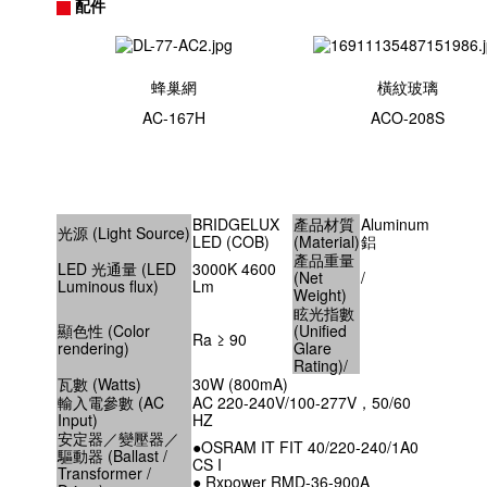
配件
蜂巢網
橫紋玻璃
AC-167H
ACO-208S
BRIDGELUX
產品材質
Aluminum
光源 (Light Source)
LED (COB)
(Material)
鋁
產品重量
LED 光通量 (LED
3000K 4600
(Net
/
Luminous flux)
Lm
Weight)
眩光指數
顯色性 (Color
(Unified
Ra ≥ 90
rendering)
Glare
Rating)/
瓦數 (Watts)
30W (800mA)
輸入電參數 (AC
AC 220-240V/100-277V，50/60
Input)
HZ
安定器／變壓器／
●OSRAM IT FIT 40/220-240/1A0
驅動器 (Ballast /
CS I
Transformer /
● Rxpower RMD-36-900A