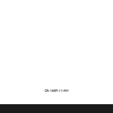
DA-168R-111AH