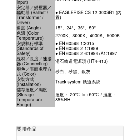
Input)
安定器／變壓器／
驅動器 (Ballast /
● EAGLERISE CS-12-300SB1 (內
Transformer /
置)
Driver)
角度 (Angle)
15°、24°、36°、50°
色溫 (Color
2700K、3000K、4000K、5000K
Temperature)
安規執行標準
● EN 60598-1:2015
(Standards of
● EN 60598-2-1:1989
Safety)
● EN 60598-2-6:1994+A1:1997
線材／長度／連接
湯石軌道電源頭 (HT4-413)
器 (Connecting)
顏色／表面處理方
砂白、砂黑、銀灰
式 (Color)
安裝方式
Track system 軌道系統
(Installation)
儲存溫度／濕度
(Storage
溫度：-20℃ to +50℃ / 濕度：
Temperature
85%RH
Range)
關聯產品