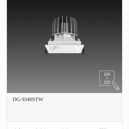
DG-9340STW