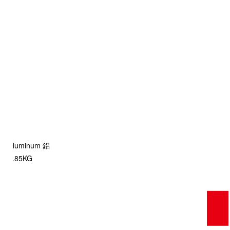
)
Aluminum 鋁
0.85KG