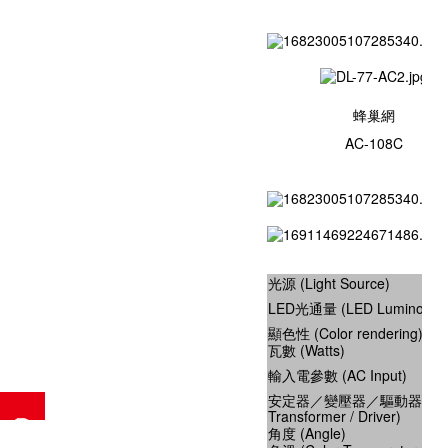
蜂巢網
AC-108C
光源 (Light Source)
LED光通量 (LED Luminous fl
顯色性 (Color rendering)
瓦數 (Watts)
輸入電參數 (AC Input)
安定器／變壓器／驅動器 (Balla
Transformer / Driver)
角度 (Angle)