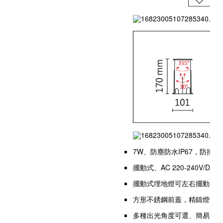
7W、防塵防水IP67，防撞擊
擺動式、AC 220-240V/DC 
擺動式埋地燈可左右擺動30度
方形不銹鋼前蓋，精鑄燈體
多種出光角度可選、簡易安