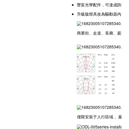
豐富光學配件，可達成防眩
升級版燈具改為驅動器內置
商業街、走道、長廊、庭院
僅限安裝于人行區域， 嚴禁