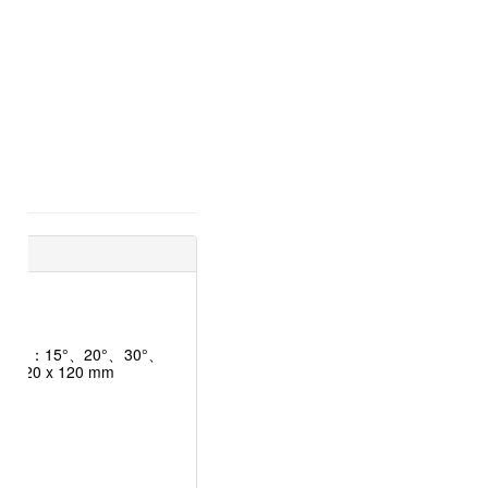
束角：15°、20°、30°、
: 120 x 120 mm
V