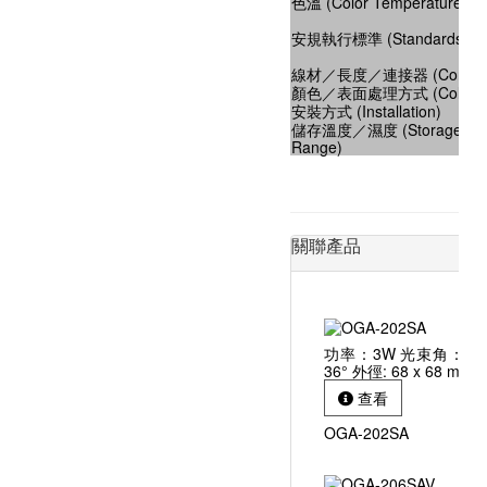
色溫 (Color Temperature)
安規執行標準 (Standards of S
線材／長度／連接器 (Connect
顏色／表面處理方式 (Color)
安裝方式 (Installation)
儲存溫度／濕度 (Storage Tem
Range)
關聯產品
功率：3W 光束角：8°、
36° 外徑: 68 x 68 mm
查看
OGA-202SA