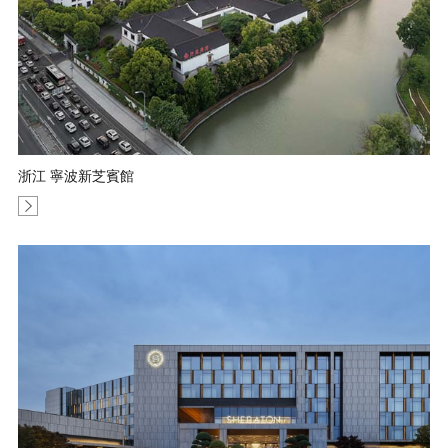
浙江 寧波新芝賓館