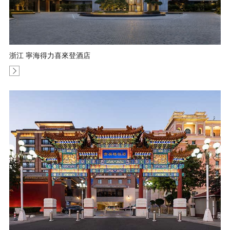
浙江 寧海得力喜來登酒店