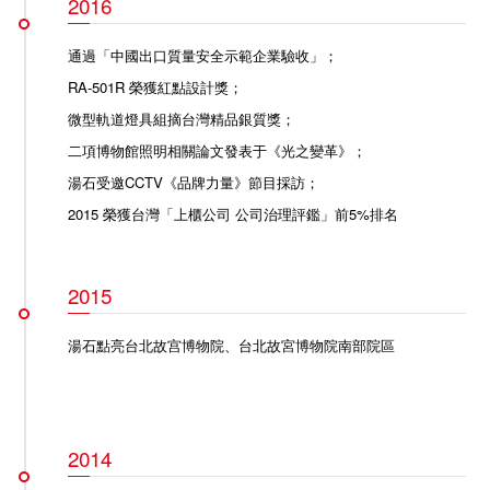
2016
通過「中國出口質量安全示範企業驗收」；
RA-501R 榮獲紅點設計獎
；
微型軌道燈具組摘台灣精品銀質獎
；
二項博物館照明相關論文發表于《光之變革》；
湯石受邀CCTV《品牌力量》節目採訪；
2015 榮獲台灣「上櫃公司 公司治理評鑑」前5%排名
2015
湯石點亮台北故宫博物院
、
台北故宮博物院南部院區
2014