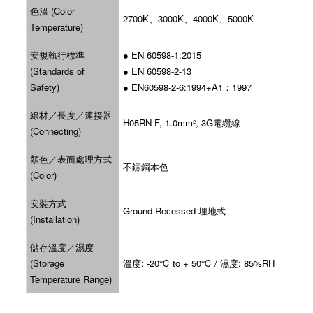
色溫 (Color
2700K、3000K、4000K、5000K
Temperature)
安規執行標準
●
EN 60598-1:2015
(Standards of
● EN 60598-2-13
Safety)
● EN60598-2-6:1994+A1：1997
線材／長度／連接器
H05RN-F, 1.0mm², 3G電纜線
(Connecting)
顏色／表面處理方式
不鏽鋼本色
(Color)
安裝方式
Ground Recessed 埋地式
(Installation)
儲存溫度／濕度
(Storage
溫度: -20℃ to + 50℃ / 濕度: 85%RH
Temperature Range)