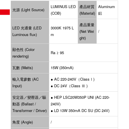
LUMINUS LED
產品材質
Aluminum
光源 (Light Source)
(COB)
(Material)
鋁
產品重量
LED 光通量 (LED
3000K 1975 L
(Net Wei
/
Luminous flux)
m
ght)
顯色性 (Color
Ra ≥ 95
rendering)
瓦數 (Watts)
15W (350mA)
輸入電參數 (AC
● AC 220-240V（ClassⅠ)
Input)
● DC 24V（Class Ⅲ )
安定器／變壓器／驅
● HEP LSC20W350P UNI (AC 220-
動器 (Ballast /
240V)
Transformer / Driver)
● LD 13W 350mA DC SU (DC 24V)
角度 (Angle)
/