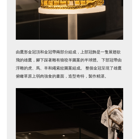
由鷹形金冠頂和金冠帶兩部分組成，上部冠飾是一隻展翅欲
飛的雄鷹，腳下踩著雕有狼咬羊圖案的半球體。 下部冠帶由
浮雕的虎、馬、羊和繩索紋圖案組成。 整個金冠呈現了雄鷹
俯瞰草原上弱肉強食的畫面，造型奇特，製作精湛。