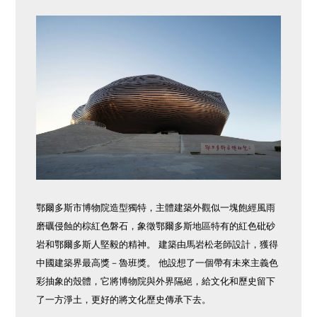
鄂爾多斯市博物院造型獨特，主體建築外觀似一塊飽經風雨
磨礪侵蝕的棕紅色磐石，象徵鄂爾多斯地區特有的紅色砒砂
岩和鄂爾多斯人堅毅的精神。 建築由馬岩松老師設計，獲得
中國建築界最高獎－魯班獎。 他設想了一個帶有未來主義色
彩抽象的殼體，它將博物院與外界隔絕，給文化和歷史留下
了一方淨土，更好的將文化歷史傳承下去。