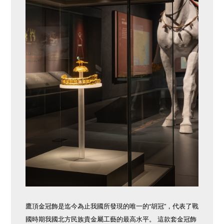
鷹頂金冠飾是迄今為止我國所發現的唯一的“胡冠”，代表了戰
國時期我國北方民族貴金屬工藝的最高水平。 這款套金冠飾