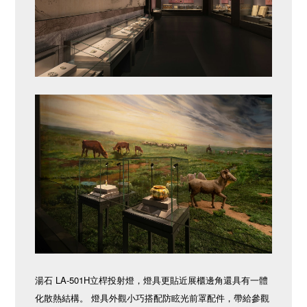
湯石 LA-501H立桿投射燈，燈具更貼近展櫃邊角還具有一體
化散熱結構。 燈具外觀小巧搭配防眩光前罩配件，帶給參觀