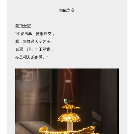
鎮館之寶
鷹頂金冠
“不畏風暴，搏擊長空，
鷹，無疑是天空之王。
金冠一頂，非王即貴，
亦是權力的象徵。”