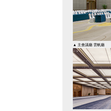
▲ 主會議廳 雲帆廳