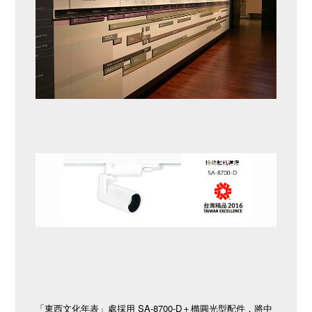
「東西文化年表」處採用 SA-8700-D＋橢圓光型配件，將中