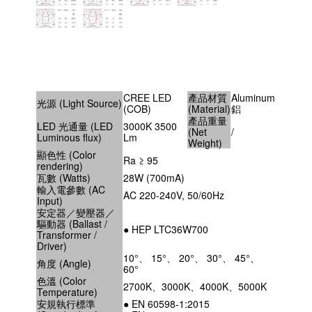
CREE LED
產品材質
Aluminum
光源 (Light Source)
(COB)
(Material)
鋁
產品重量
LED 光通量 (LED
3000K 3500
(Net
/
Luminous flux)
Lm
Weight)
顯色性 (Color
Ra ≥ 95
rendering)
瓦數 (Watts)
28W (700mA)
輸入電參數 (AC
AC 220-240V, 50/60Hz
Input)
安定器／變壓器／
驅動器 (Ballast /
● HEP LTC36W700
Transformer /
Driver)
10°、 15°、 20°、 30°、 45°、
角度 (Angle)
60°
色溫 (Color
2700K、3000K、4000K、5000K
Temperature)
安規執行標準
● EN 60598-1:2015