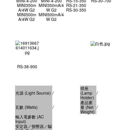
MINI-4-200
MINI-4-200
RS-15-350
RS-30-700
MINI350m
MINI350mA/4
RS-21-350
A/4W G2
W G2
RS-30-350
MINI500m
MINI500mA/4
A/4W G2
W G2
RS-38-900
燈座
光源 (Light Source)
/
(Lamp
/
Holder)
產品重
瓦數 (Watts)
/
量 (Net
/
Weight)
輸入電參數 (AC
Input)
安定器／變壓器／驅