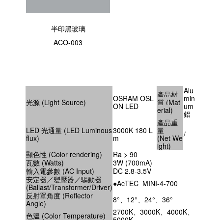
半印黑玻璃
ACO-003
Alu
產品材
OSRAM OSL
min
光源 (Light Source)
質 (Mat
ON LED
um
erial)
鋁
產品重
LED 光通量 (LED Luminous
3000K 180 L
量
/
flux)
m
(Net We
ight)
顯色性 (Color rendering)
Ra > 90
瓦數 (Watts)
3W (700mA)
輸入電參數 (AC Input)
DC 2.8-3.5V
安定器／變壓器／驅動器
●AcTEC MINI-4-700
(Ballast/Transformer/Driver)
反射罩角度 (Reflector
8°、12°、24°、36°
Angle)
2700K、3000K、4000K、
色溫 (Color Temperature)
5000K