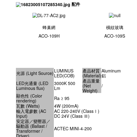
配件
蜂巢網
橫紋玻璃
ACO-109H
ACO-109S
LUMINUS
產品材質
Aluminum
光源 (Light Source)
LED(COB)
(Material)
鋁
產品重量
LED光通量 (LED
3000K 500
(Net
/
Luminous flux)
Lm
Weight)
顯色性 (Color
Ra ≥ 95
rendering)
瓦數 (Watts)
4W (200mA)
輸入電參數 (AC
AC 220-240V (ClassⅠ)
Input)
DC 24V (Class Ⅲ)
安定器／變壓器／
驅動器 (Ballast /
ACTEC MINI-4-200
Transformer /
Driver)