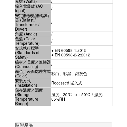
瓦數 (Watts)
/
輸入電參數 (AC
/
Input)
安定器/變壓器/驅動
器 (Ballast /
/
Transformer /
Driver)
角度 (Angle)
/
色溫 (Color
/
Temperature)
安規執行標準
● EN 60598-1:2015
(Standards of
● EN 60598-2-2:2012
Safety)
線材／長度／連接器
/
(Connecting)
顏色／表面處理方式
砂白、砂黑、銀灰色
(Color)
安裝方式
Recessed 嵌入式
(Installation)
儲存溫度／濕度
(Storage
溫度: -20℃ to + 50℃ / 濕度:
Temperature
85%RH
Range)
關聯產品