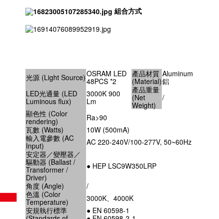
組合方式
OSRAM LED
產品材質
Aluminum
光源 (Light Source)
48PCS *2
(Material)
鋁
產品重量
LED光通量 (LED
3000K 900
(Net
/
Luminous flux)
Lm
Weight)
顯色性 (Color
Ra>90
rendering)
瓦數 (Watts)
10W (500mA)
輸入電參數 (AC
AC 220-240V/100-277V, 50~60Hz
Input)
安定器／變壓器／
驅動器 (Ballast /
● HEP LSC9W350LRP
Transformer /
Driver)
角度 (Angle)
/
色溫 (Color
3000K、4000K
Temperature)
安規執行標準
● EN 60598-1
(Standards of
● EN 60598-2-1