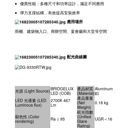
優異性能：多種尺寸和功率設計，滿足不同應用
彈力支撐結構，有效提高安裝效率
應用場所
雨棚、建築物入口、商辦空間、宴會廳和大堂等空間
配光曲線圖
BRIDGELUX
產品材質
Aluminum
光源 (Light Source)
LED (COB)
(Material)
鋁
產品重量
LED 光通量 (LED
2700K 467
(Net
0.18 kg
Luminous flux)
Lm
Weight)
眩光指數
顯色性 (Color
(Unified
Ra ≥ 95
UGR＜16
rendering)
Glare
Rating)