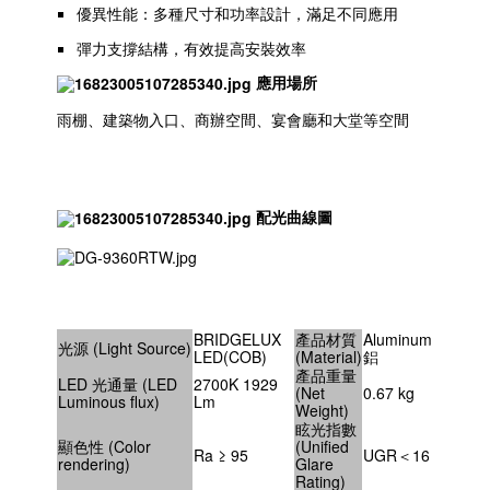
優異性能：多種尺寸和功率設計，滿足不同應用
彈力支撐結構，有效提高安裝效率
應用場所
雨棚、建築物入口、商辦空間、宴會廳和大堂等空間
配光曲線圖
BRIDGELUX
產品材質
Aluminum
光源 (Light Source)
LED(COB)
(Material)
鋁
產品重量
LED 光通量 (LED
2700K 1929
(Net
0.67 kg
Luminous flux)
Lm
Weight)
眩光指數
顯色性 (Color
(Unified
Ra ≥ 95
UGR＜16
rendering)
Glare
Rating)