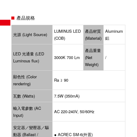
產品規格
LUMINUS LED
產品材質
Aluminum
光源 (Light Source)
(COB)
(Material)
鋁
產品重量
LED 光通量 (LED
3000K 700 Lm
(Net
/
Luminous flux)
Weight)
顯色性 (Color
Ra ≥ 90
rendering)
瓦數 (Watts)
7.5W (350mA)
輸入電參數 (AC
AC 220-240V, 50/60Hz
Input)
安定器／變壓器／驅
動器 (Ballast /
● ACREC SM-6(外置)