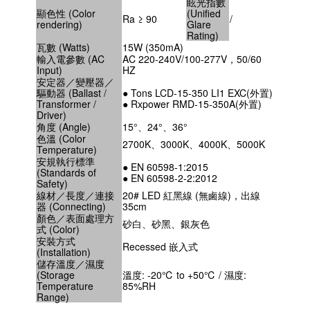
眩光指數
顯色性 (Color
(Unified
Ra ≥ 90
/
rendering)
Glare
Rating)
瓦數 (Watts)
15W (350mA)
輸入電參數 (AC
AC 220-240V/100-277V，50/60
Input)
HZ
安定器／變壓器／
驅動器 (Ballast /
● Tons LCD-15-350 LI1 EXC(外置)
Transformer /
● Rxpower RMD-15-350A(外置)
Driver)
角度 (Angle)
15°、24°、36°
色溫 (Color
2700K、3000K、4000K、5000K
Temperature)
安規執行標準
● EN 60598-1:2015
(Standards of
● EN 60598-2-2:2012
Safety)
線材／長度／連接
20# LED 紅黑線 (無鹵線)，出線
器 (Connecting)
35cm
顏色／表面處理方
砂白、砂黑、銀灰色
式 (Color)
安裝方式
Recessed 嵌入式
(Installation)
儲存溫度／濕度
(Storage
溫度: -20℃ to +50℃ / 濕度:
Temperature
85%RH
Range)