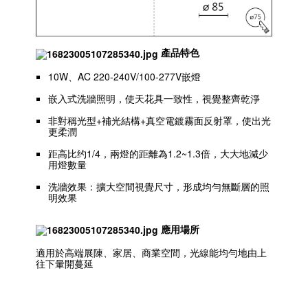
產品特色
10W、AC 220-240V/100-277V嵌燈
嵌入式洗牆照明，使天花具一致性，視覺整齊乾淨
非對稱光型+補光結構+真空電鍍霧面反射罩，使出光
更柔潤
距高比约1/4，兩燈的距離為1.2~1.3倍，大大地減少
用燈數量
洗牆效果：擴大空間視覺尺寸，形成均勻無斷層的照
明效果
應用場所
適用於高端展陳、家居、商業空間，光線能均勻地由上
往下暈開蔓延