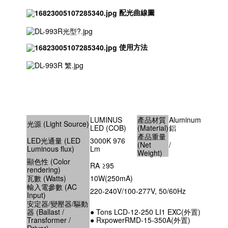
配光曲線圖
使用方法
LUMINUS
產品材質
Aluminum
光源 (Light Source)
LED (COB)
(Material)
鋁
產品重量
LED光通量 (LED
3000K 976
(Net
/
Luminous flux)
Lm
Weight)
顯色性 (Color
RA ≥95
rendering)
瓦數 (Watts)
10W(250mA)
輸入電參數 (AC
220-240V/100-277V, 50/60Hz
Input)
安定器/變壓器/驅動
器 (Ballast /
● Tons LCD-12-250 LI1 EXC(外置)
Transformer /
● RxpowerRMD-15-350A(外置)