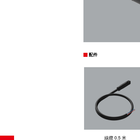
配件
線纜 0.5 米