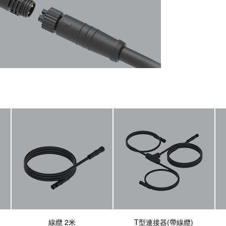
線纜 2米
T型連接器(帶線纜)