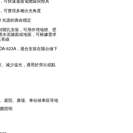
計，可快速連接電纜線與燈具
鏡，可實現多種出光角度
D 光源的壽命穩定
用板材開孔安裝，可用作埋地燈、壁
 適用水泥牆面或地面，可根據需求
延長線
ODA-623A，適合安裝在陽台做下
窄光束、減少溢光，適用於突出或點
、庭院、廣場、車站候車區等地
圍照明