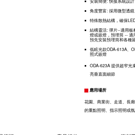
安裝簡便: 快接系統設
角度豐富: 採用微型透
特殊散熱結構，確保LE
結構靈活: 彈片--適
燈或嵌燈，預埋筒 --
預先安裝預埋筒和各種
低眩光款ODA-613A、
照式嵌燈
ODA-623A 提供超
亮垂直面細節
應用場所
花園、商業街、走道、長廊
的重點照明、指示照明或氛