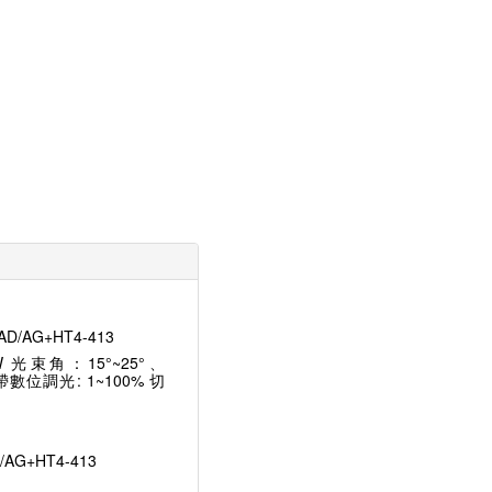
 光束角：15°~25°、
自帶數位調光: 1~100% 切
D/AG+HT4-413