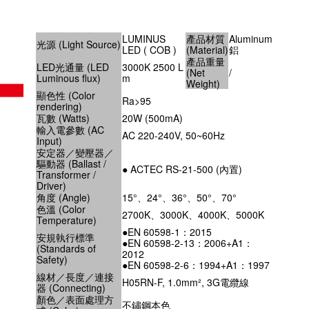
LUMINUS
產品材質
Aluminum
光源 (Light Source)
LED ( COB )
(Material)
鋁
產品重量
LED光通量 (LED
3000K 2500 L
(Net
/
Luminous flux)
m
Weight)
顯色性 (Color
Ra>95
rendering)
瓦數 (Watts)
20W (500mA)
輸入電參數 (AC
AC 220-240V, 50~60Hz
Input)
安定器／變壓器／
驅動器 (Ballast /
● ACTEC RS-21-500 (內置)
Transformer /
Driver)
角度 (Angle)
15°、24°、36°、50°、70°
色溫 (Color
2700K、3000K、4000K、5000K
Temperature)
●EN 60598-1：2015
安規執行標準
●EN 60598-2-13：2006+A1：
(Standards of
2012
Safety)
●EN 60598-2-6：1994+A1：1997
線材／長度／連接
H05RN-F, 1.0mm², 3G電纜線
器 (Connecting)
顏色／表面處理方
不鏽鋼本色