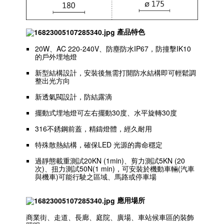
產品特色
20W、AC 220-240V、防塵防水IP67，防撞擊IK10
的戶外埋地燈
新型結構設計，安裝後無需打開防水結構即可輕鬆調
整出光方向
新透氣閥設計，防結露滴
擺動式埋地燈可左右擺動30度、水平旋轉30度
316不銹鋼前蓋，精鑄燈體，經久耐用
特殊散熱結構，確保LED 光源的壽命穩定
過靜態載重測試20KN (1min)、剪力測試5KN (20
次)、扭力測試50N(1 min)，可安裝於機動車輛(汽車
與機車)可能行駛之區域、馬路或停車場
應用場所
商業街、走道、長廊、庭院、廣場、車站候車區的裝飾