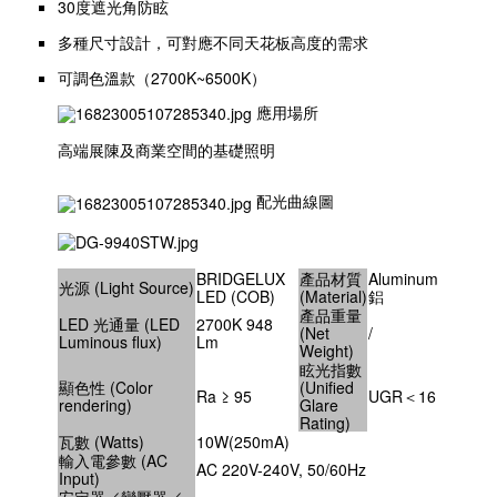
30度遮光角防眩
多種尺寸設計，可對應不同天花板高度的需求
可調色溫款（2700K~6500K）
應用場所
高端展陳及商業空間的基礎照明
配光曲線圖
BRIDGELUX
產品材質
Aluminum
光源 (Light Source)
LED (COB)
(Material)
鋁
產品重量
LED 光通量 (LED
2700K 948
(Net
/
Luminous flux)
Lm
Weight)
眩光指數
顯色性 (Color
(Unified
Ra ≥ 95
UGR＜16
rendering)
Glare
Rating)
瓦數 (Watts)
10W(250mA)
輸入電參數 (AC
AC 220V-240V, 50/60Hz
Input)
安定器／變壓器／