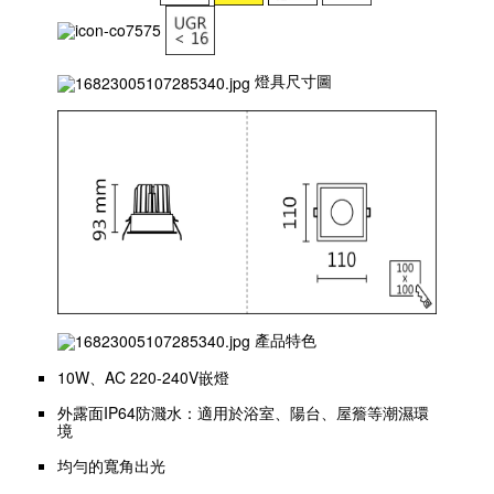
燈具尺寸圖
產品特色
10W、AC 220-240V嵌燈
外露面IP64防濺水：適用於浴室、陽台、屋簷等潮濕環
境
均勻的寬角出光