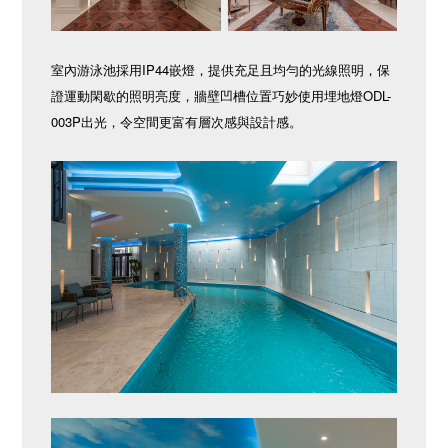
室內游泳池採用IP44嵌燈，提供充足且均勻的光線照明，保
證運動閑歇的照明亮度，牆壁凹槽位置巧妙使用埋地燈ODL-
003P出光，令空間更富有層次感與設計感。