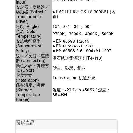
Input)
安定器／變壓器／
驅動器 (Ballast /
● EAGLERISE CS-12-300SB1 (內
Transformer /
置)
Driver)
角度 (Angle)
15°、24°、36°、50°
色溫 (Color
2700K、3000K、4000K、5000K
Temperature)
安規執行標準
● EN 60598-1:2015
(Standards of
● EN 60598-2-1:1989
Safety)
● EN 60598-2-6:1994+A1:1997
線材／長度／連接
湯石軌道電源頭 (HT4-413)
器 (Connecting)
顏色／表面處理方
砂白、砂黑、銀灰
式 (Color)
安裝方式
Track system 軌道系統
(Installation)
儲存溫度／濕度
(Storage
溫度：-20℃ to +50℃ / 濕度：
Temperature
85%RH
Range)
關聯產品