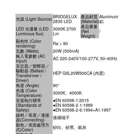
BRIDGELUX
產品材質
Aluminum
光源 (Light Source)
2835 LED
(Material)
鋁
產品重量
LED 光通量 (LED
3000K 2700
(Net
/
Luminous flux)
Lm
Weight)
顯色性 (Color
Ra > 90
rendering)
瓦數 (Watts)
20W (500mA)
輸入電參數 (AC
AC 220-240V/100-277V, 50~60Hz
Input)
安定器／變壓器／
驅動器 (Ballast /
HEP G5L20W500CA (內置)
Transformer /
Driver)
角度 (Angle)
90°
色溫 (Color
3000K、4000K
Temperature)
安規執行標準
●EN 60598-1:2015
(Standards of
●EN 60598-2-1:1989
Safety)
●EN 60598-2-6:1994+A1:1997
線材／長度／連接
接綫端子
器(Connecting)
顏色／表面處理方
砂白、砂黑、銀灰
式(Color)