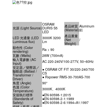
OSRAM
產品材質
Aluminum
光源 (Light Source)
DURIS S5
(Material)
鋁
LED
產品重量
LED 光通量 (LED
3000K 3200
(Net
/
Luminous flux)
Lm
Weight)
顯色性 (Color
Ra > 90
rendering)
瓦數 (Watts)
28W (700mA)
輸入電參數 (AC
AC 220-240V/100-277V, 50~60Hz
Input)
安定器／變壓器／
● OSRAM OT FIT 30/220-240/700
驅動器 (Ballast /
CS
Transformer /
● Rxpower RMS-30-700AS-700
Driver)
角度 (Angle)
90°
色溫 (Color
3000K、4000K
Temperature)
安規執行標準
●EN 60598-1:2015
(Standards of
●EN 60598-2-1:1989
Safety)
●EN 60598-2-6:1994+A1:1997
線材／長度／連接