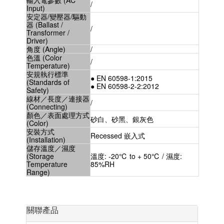
/
Input)
安定器/變壓器/驅動
器 (Ballast /
/
Transformer /
Driver)
角度 (Angle)
/
色溫 (Color
/
Temperature)
安規執行標準
● EN 60598-1:2015
(Standards of
● EN 60598-2-2:2012
Safety)
線材／長度／連接器
/
(Connecting)
顏色／表面處理方式
砂白、砂黑、銀灰色
(Color)
安裝方式
Recessed 嵌入式
(Installation)
儲存溫度／濕度
(Storage
溫度: -20℃ to + 50℃ / 濕度:
Temperature
85%RH
Range)
關聯產品