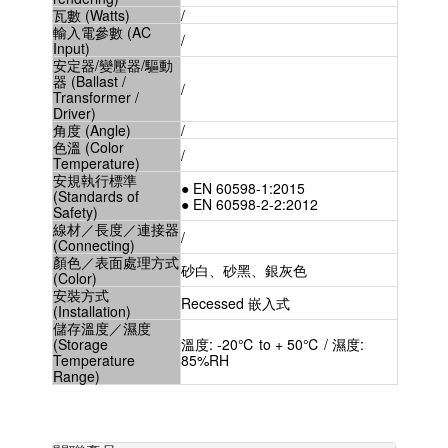
瓦數 (Watts)
/
輸入電參數 (AC
/
Input)
安定器/變壓器/驅動
器 (Ballast /
/
Transformer /
Driver)
角度 (Angle)
/
色溫 (Color
/
Temperature)
安規執行標準
● EN 60598-1:2015
(Standards of
● EN 60598-2-2:2012
Safety)
線材／長度／連接器
/
(Connecting)
顏色／表面處理方式
砂白、砂黑、銀灰色
(Color)
安裝方式
Recessed 嵌入式
(Installation)
儲存溫度／濕度
(Storage
溫度: -20℃ to + 50℃ / 濕度:
Temperature
85%RH
Range)