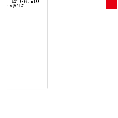
45°、60° 外徑: ø188
175 mm 反射罩
、