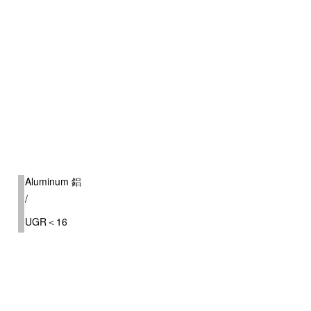
al)
Aluminum 鋁
/
ed
UGR＜16