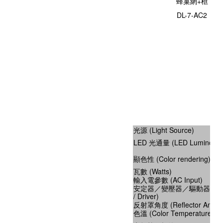
蜂巢網+框
DL-7-AC2
光源 (Light Source)
LED 光通量 (LED Luminous f
顯色性 (Color rendering)
瓦數 (Watts)
輸入電參數 (AC Input)
安定器／變壓器／驅動器 (Ballast
/ Driver)
反射罩角度 (Reflector Angle
色溫 (Color Temperature)