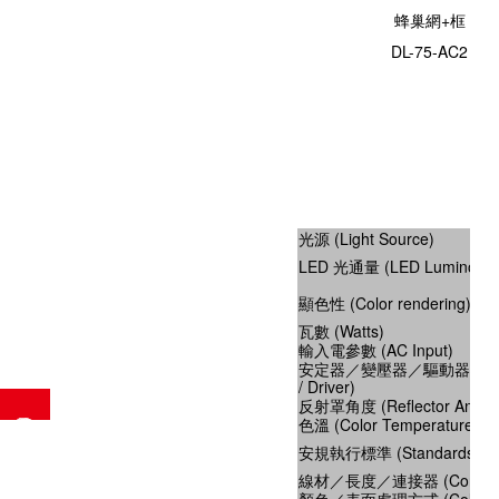
蜂巢網+框
DL-75-AC2
光源 (Light Source)
LED 光通量 (LED Luminous f
顯色性 (Color rendering)
瓦數 (Watts)
輸入電參數 (AC Input)
安定器／變壓器／驅動器 (Ballast
/ Driver)
反射罩角度 (Reflector Angle
色溫 (Color Temperature)
安規執行標準 (Standards of S
線材／長度／連接器 (Connect