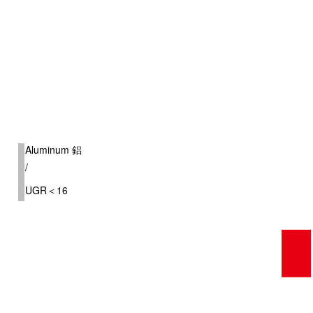
al)
Aluminum 鋁
/
ed
UGR＜16