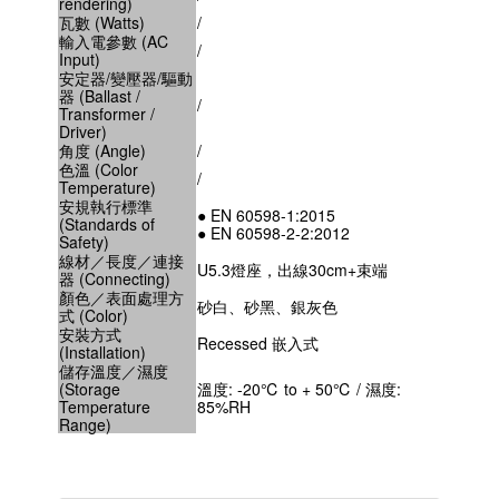
rendering)
瓦數 (Watts)
/
輸入電參數 (AC
/
Input)
安定器/變壓器/驅動
器 (Ballast /
/
Transformer /
Driver)
角度 (Angle)
/
色溫 (Color
/
Temperature)
安規執行標準
● EN 60598-1:2015
(Standards of
● EN 60598-2-2:2012
Safety)
線材／長度／連接
U5.3燈座，出線30cm+束端
器 (Connecting)
顏色／表面處理方
砂白、砂黑、銀灰色
式 (Color)
安裝方式
Recessed 嵌入式
(Installation)
儲存溫度／濕度
(Storage
溫度: -20℃ to + 50℃ / 濕度:
Temperature
85%RH
Range)