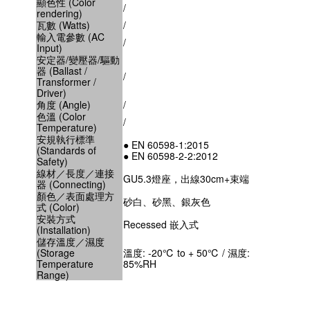
顯色性 (Color
/
rendering)
瓦數 (Watts)
/
輸入電參數 (AC
/
Input)
安定器/變壓器/驅動
器 (Ballast /
/
Transformer /
Driver)
角度 (Angle)
/
色溫 (Color
/
Temperature)
安規執行標準
● EN 60598-1:2015
(Standards of
● EN 60598-2-2:2012
Safety)
線材／長度／連接
GU5.3燈座，出線30cm+束端
器 (Connecting)
顏色／表面處理方
砂白、砂黑、銀灰色
式 (Color)
安裝方式
Recessed 嵌入式
(Installation)
儲存溫度／濕度
(Storage
溫度: -20℃ to + 50℃ / 濕度:
Temperature
85%RH
Range)