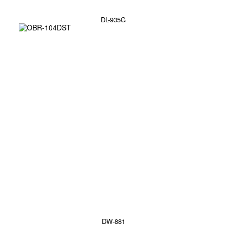
DL-935G
DW-881