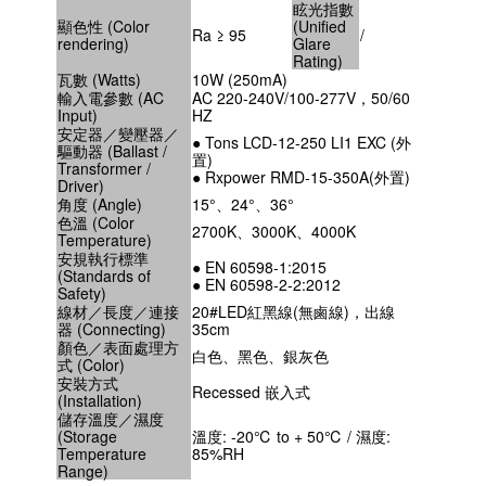
眩光指數
顯色性 (Color
(Unified
Ra ≥ 95
/
rendering)
Glare
Rating)
瓦數 (Watts)
10W (250mA)
輸入電參數 (AC
AC 220-240V/100-277V，50/60
Input)
HZ
安定器／變壓器／
● Tons LCD-12-250 LI1 EXC (外
驅動器 (Ballast /
置)
Transformer /
● Rxpower RMD-15-350A(外置)
Driver)
角度 (Angle)
15°、24°、36°
色溫 (Color
2700K、3000K、4000K
Temperature)
安規執行標準
● EN 60598-1:2015
(Standards of
● EN 60598-2-2:2012
Safety)
線材／長度／連接
20#LED紅黑線(無鹵線)，出線
器 (Connecting)
35cm
顏色／表面處理方
白色、黑色、銀灰色
式 (Color)
安裝方式
Recessed 嵌入式
(Installation)
儲存溫度／濕度
(Storage
溫度: -20℃ to + 50℃ / 濕度:
Temperature
85%RH
Range)