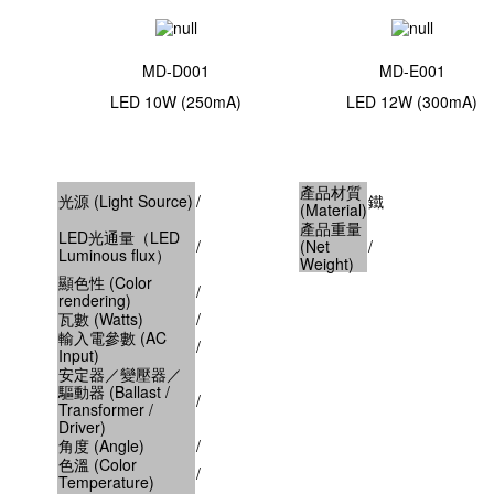
MD-D001
MD-E001
LED 10W (250mA)
LED 12W (300mA)
產品材質
光源 (Light Source)
/
鐵
(Material)
產品重量
LED光通量（LED
/
(Net
/
Luminous flux）
Weight)
顯色性 (Color
/
rendering)
瓦數 (Watts)
/
輸入電參數 (AC
/
Input)
安定器／變壓器／
驅動器 (Ballast /
/
Transformer /
Driver)
角度 (Angle)
/
色溫 (Color
/
Temperature)