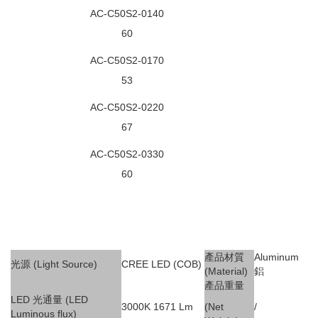
AC-C50S2-0140
60
AC-C50S2-0170
53
AC-C50S2-0220
67
AC-C50S2-0330
60
產品材質
Aluminum
光源 (Light Source)
CREE LED (COB)
(Material)
鋁
產品重量
LED 光通量 (LED
3000K 1671 Lm
(Net
/
Luminous flux)