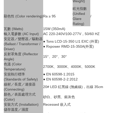
Weight)
眩光指數
(Unified
顯色性 (Color rendering)
Ra ≥ 95
/
Glare
Rating)
瓦數 (Watts)
15W (350mA)
輸入電參數 (AC Input)
AC 220-240V/100-277V，50/60 HZ
安定器／變壓器／驅動器
● Tons LCD-15-350 LI1 EXC (外置)
(Ballast / Transformer /
● Rxpower RMD-15-350A(外置)
Driver)
反射罩角度 (Reflector
15°、20°、30°
Angle)
色溫 (Color
2700K、3000K、4000K、5000K
Temperature)
安規執行標準
● EN 60598-1:2015
(Standards of Safety)
● EN 60598-2-2:2012
線材／長度／連接器
20# LED 紅黑線 (無鹵線)，出線 35cm
(Connecting)
顏色／表面處理方式
砂白、砂黑、銀灰色
(Color)
安裝方式 (Installation)
Recessed 嵌入式
儲存溫度／濕度