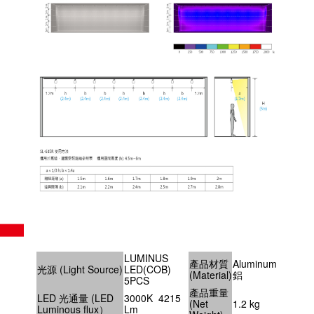
LUMINUS
產品材質
Aluminum
光源 (Light Source)
LED(COB)
(Material)
鋁
5PCS
產品重量
LED 光通量 (LED
3000K 4215
(Net
1.2 kg
Luminous flux）
Lm