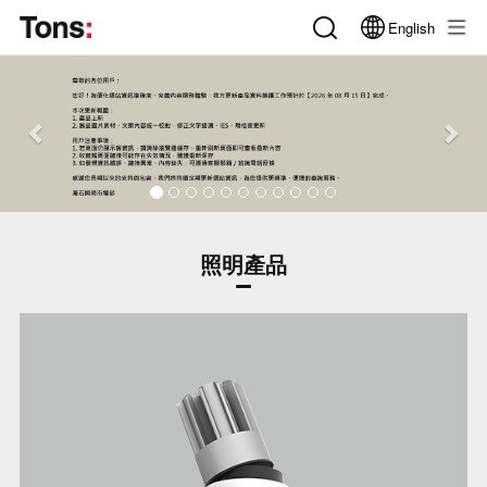
English
Previous
Nex
照明產品