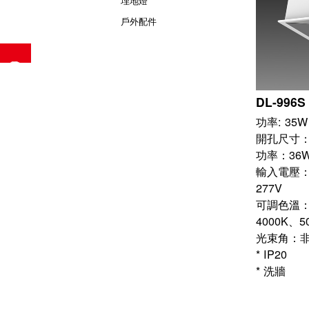
埋地燈
戶外配件
DL-996S
開孔尺寸：1
功率：36
輸入電壓：AC
277V
可調色溫：2
4000K、5
光束角：
* IP20
* 洗牆