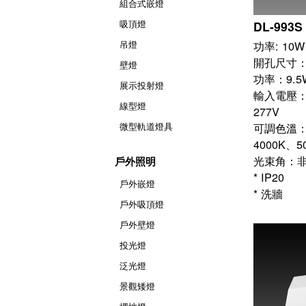
組合式嵌燈
吸頂燈
DL-993S
吊燈
開孔尺寸：7
壁燈
功率：9.5
展示投射燈
輸入電壓：AC
線型燈
277V
微型軌道燈具
可調色溫：2
4000K、5
光束角：
戶外照明
* IP20
戶外嵌燈
* 洗牆
戶外吸頂燈
戶外壁燈
投光燈
泛光燈
景觀矮燈