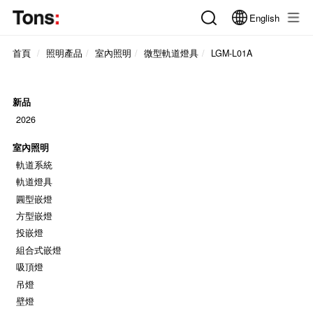
English
首頁
照明產品
室內照明
微型軌道燈具
LGM-L01A
新品
2026
室內照明
軌道系統
軌道燈具
圓型嵌燈
方型嵌燈
投嵌燈
組合式嵌燈
吸頂燈
吊燈
壁燈