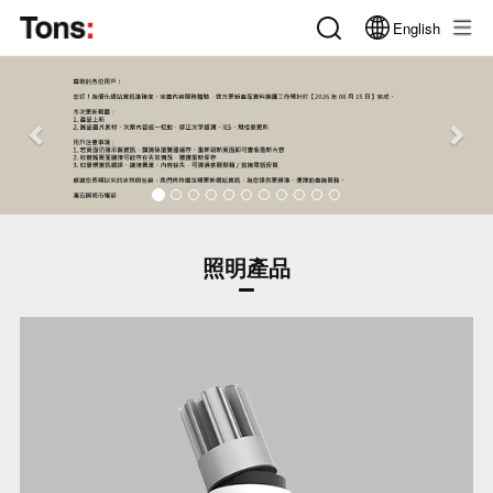
English
Previous
Nex
照明產品